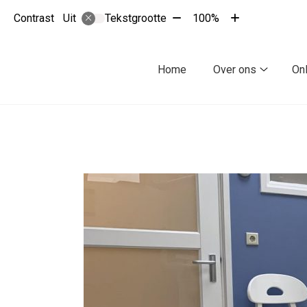
Tekst
Tekst
Contrast
Tekstgrootte
100%
Uit
verkleinen
vergroten
met
met
10%
10%
Hoofdmenu
Home
Over ons
On
Over
ons
submenu