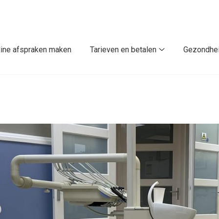
line afspraken maken
Tarieven en betalen
Gezondhei
Tarieven
en
betalen
submenu