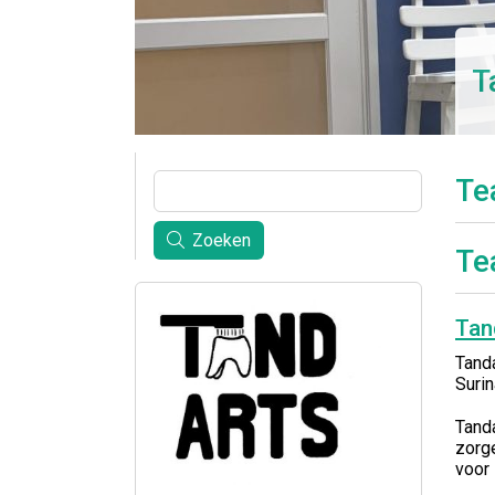
T
Te
Zoeken
Te
Tan
Tanda
Suri
Tanda
zorge
voor 