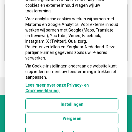
cookies en externe inhoud vragen wij uw
Adresgegevens
toestemming.
Voor analytische cookies werken wij samen met
Matomo en Google Analytics. Voor externe inhoud
Barentszplein 6 E (3e etage)
werken wij samen met Google (Maps, Translate
1013 NJ Amsterdam
en Reviews), YouTube, Vimeo, Facebook,
Instagram, X (Twitter), Qualizorg,
Tel: 020-4867348
Patiëntenvertellen en ZorgkaartNederland. Deze
E-mail ons
partijen kunnen gegevens zoals uw IP-adres
verwerken.
Via Cookie-instellingen onderaan de website kunt
u op ieder moment uw toestemming intrekken of
aanpassen.
Ga
terug
Lees meer over onze Privacy- en
naar
Cookieverklaring.
de
bovenkant
Instellingen
van
Uw Zorg Online
|
Beheer
de
website
Weigeren