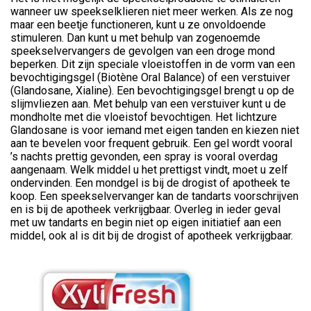
wanneer uw speekselklieren niet meer werken. Als ze nog
maar een beetje functioneren, kunt u ze onvoldoende
stimuleren. Dan kunt u met behulp van zogenoemde
speekselvervangers de gevolgen van een droge mond
beperken. Dit zijn speciale vloeistoffen in de vorm van een
bevochtigingsgel (Biotène Oral Balance) of een verstuiver
(Glandosane, Xialine). Een bevochtigingsgel brengt u op de
slijmvliezen aan. Met behulp van een verstuiver kunt u de
mondholte met die vloeistof bevochtigen. Het lichtzure
Glandosane is voor iemand met eigen tanden en kiezen niet
aan te bevelen voor frequent gebruik. Een gel wordt vooral
’s nachts prettig gevonden, een spray is vooral overdag
aangenaam. Welk middel u het prettigst vindt, moet u zelf
ondervinden. Een mondgel is bij de drogist of apotheek te
koop. Een speekselvervanger kan de tandarts voorschrijven
en is bij de apotheek verkrijgbaar. Overleg in ieder geval
met uw tandarts en begin niet op eigen initiatief aan een
middel, ook al is dit bij de drogist of apotheek verkrijgbaar.