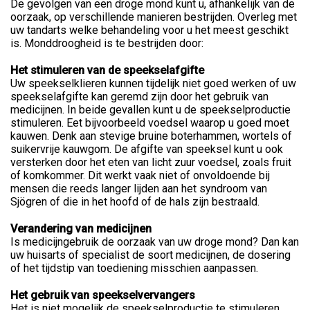
De gevolgen van een droge mond kunt u, afhankelijk van de
oorzaak, op verschillende manieren bestrijden. Overleg met
uw tandarts welke behandeling voor u het meest geschikt
is. Monddroogheid is te bestrijden door:
Het stimuleren van de speekselafgifte
Uw speekselklieren kunnen tijdelijk niet goed werken of uw
speekselafgifte kan geremd zijn door het gebruik van
medicijnen. In beide gevallen kunt u de speekselproductie
stimuleren. Eet bijvoorbeeld voedsel waarop u goed moet
kauwen. Denk aan stevige bruine boterhammen, wortels of
suikervrije kauwgom. De afgifte van speeksel kunt u ook
versterken door het eten van licht zuur voedsel, zoals fruit
of komkommer. Dit werkt vaak niet of onvoldoende bij
mensen die reeds langer lijden aan het syndroom van
Sjögren of die in het hoofd of de hals zijn bestraald.
Verandering van medicijnen
Is medicijngebruik de oorzaak van uw droge mond? Dan kan
uw huisarts of specialist de soort medicijnen, de dosering
of het tijdstip van toediening misschien aanpassen.
Het gebruik van speekselvervangers
Het is niet mogelijk de speekselproductie te stimuleren