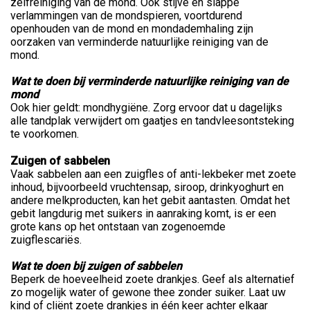
zelfreiniging van de mond. Ook stijve en slappe
verlammingen van de mondspieren, voortdurend
openhouden van de mond en mondademhaling zijn
oorzaken van verminderde natuurlijke reiniging van de
mond.
Wat te doen bij verminderde natuurlijke reiniging van de
mond
Ook hier geldt: mondhygiëne. Zorg ervoor dat u dagelijks
alle tandplak verwijdert om gaatjes en tandvleesontsteking
te voorkomen.
Zuigen of sabbelen
Vaak sabbelen aan een zuigfles of anti-lekbeker met zoete
inhoud, bijvoorbeeld vruchtensap, siroop, drinkyoghurt en
andere melkproducten, kan het gebit aantasten. Omdat het
gebit langdurig met suikers in aanraking komt, is er een
grote kans op het ontstaan van zogenoemde
zuigflescariës.
Wat te doen bij zuigen of sabbelen
Beperk de hoeveelheid zoete drankjes. Geef als alternatief
zo mogelijk water of gewone thee zonder suiker. Laat uw
kind of cliënt zoete drankjes in één keer achter elkaar