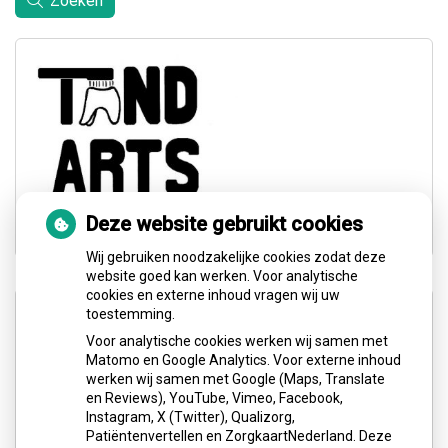
Zoeken
Deze website gebruikt cookies
Wij gebruiken noodzakelijke cookies zodat deze
website goed kan werken. Voor analytische
cookies en externe inhoud vragen wij uw
Adresgegevens
toestemming.
Voor analytische cookies werken wij samen met
Matomo en Google Analytics. Voor externe inhoud
Barentszplein 6 E (3e etage)
werken wij samen met Google (Maps, Translate
1013 NJ Amsterdam
en Reviews), YouTube, Vimeo, Facebook,
Instagram, X (Twitter), Qualizorg,
Tel: 020-4867348
Patiëntenvertellen en ZorgkaartNederland. Deze
E-mail ons