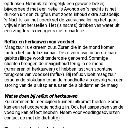
opdrinken. Gebruik zo mogelijk een gewone beker,
bijvoorbeeld met een rietje. ’s Avonds en ’s nachts is het
drinken uit een zuigfles met zoete inhoud extra schadelijk.
’s Nachts kan het speeksel de zuuraanvallen op het gebit
vrijwel niet herstellen. Het (’s nachts) drinken van water uit
een zuigfles is overigens niet schadelijk.
Reflux en herkauwen van voedsel
Maagzuur is extreem zuur. Zuren die in de mond komen
tasten het tandglazuur aan. Deze vorm van onherstelbare
gebitsslijtage wordt tanderosie genoemd. Sommige
cliënten brengen de maaginhoud terug in de mond
(rumineren of herkauwen) of hebben last van spontane
terugkeer van voedsel (reflux). Bij reflux vloeit maagzuur
terug in de slokdarm tot in de mondholte als gevolg van een
storing van de sluitspier tussen de slokdarm en de maag.
Wat te doen bij reflux of herkauwen
Zuurremmende medicijnen kunnen uitkomst bieden. Soms
kan een refluxoperatie nodig zijn. Ook het aanpassen van de
voeding kan effect hebben. Neem voor voedingsadviezen
contact op met de diëtist(e).