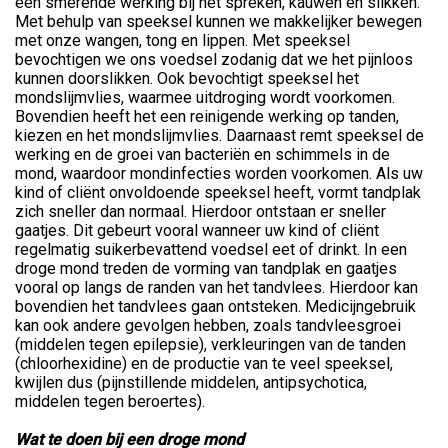
een smerende werking bij het spreken, kauwen en slikken.
Met behulp van speeksel kunnen we makkelijker bewegen
met onze wangen, tong en lippen. Met speeksel
bevochtigen we ons voedsel zodanig dat we het pijnloos
kunnen doorslikken. Ook bevochtigt speeksel het
mondslijmvlies, waarmee uitdroging wordt voorkomen.
Bovendien heeft het een reinigende werking op tanden,
kiezen en het mondslijmvlies. Daarnaast remt speeksel de
werking en de groei van bacteriën en schimmels in de
mond, waardoor mondinfecties worden voorkomen. Als uw
kind of cliënt onvoldoende speeksel heeft, vormt tandplak
zich sneller dan normaal. Hierdoor ontstaan er sneller
gaatjes. Dit gebeurt vooral wanneer uw kind of cliënt
regelmatig suikerbevattend voedsel eet of drinkt. In een
droge mond treden de vorming van tandplak en gaatjes
vooral op langs de randen van het tandvlees. Hierdoor kan
bovendien het tandvlees gaan ontsteken. Medicijngebruik
kan ook andere gevolgen hebben, zoals tandvleesgroei
(middelen tegen epilepsie), verkleuringen van de tanden
(chloorhexidine) en de productie van te veel speeksel,
kwijlen dus (pijnstillende middelen, antipsychotica,
middelen tegen beroertes).
Wat te doen bij een droge mond