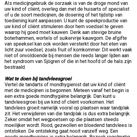
AIs medicijngebruik de oorzaak is van de droge mond van
uw kind of cliënt, overleg dan met de huisarts of specialist
of u de soort medicijnen, de dosering of het tijdstip van
toediening kunt aanpassen. U kunt de speekproductie van
uw kind of cliënt stimuleren door hem voedsel te geven
waarop hij goed moet kauwen. Denk aan stevige bruine
boterhammen, wortels of suikervrije kauwgom. De afgifte
van speeksel kan ook worden versterkt door het eten van
licht zuur voedsel, zoals fruit of komkommer. Dit werkt vaak
niet of onvoldoende bij mensen die reeds langer lijden aan
het syndroom van Sjögren of die in het hoofd of de hals zijn
bestraald.
Wat te doen bij tandvleesgroei
Vertel de tandarts of mondhygienist dat uw kind of cliënt
met de medicijnen is begonnen. Meteen vanaf het begin is
een extra goede mondhygiëne belangrijk. Dan kunt u
tandvleesgroei bij uw kind of cliënt voorkomen. Het
tandvlees groeit namelijk vooral op plaatsen waar tandplak
zit. Het verwijderen van die tandplak is dus extra belangrijk.
Zeker omdat het wegpoetsen op die plaatsen steeds
moeilijker wordt. Rood, gezwollen en bloedend tandvlees is
ontstoken. De ontsteking gaat nooit vanzelf weg. Een
goede mondhygiëne is extra belangrijk. Bezoek regelmatig