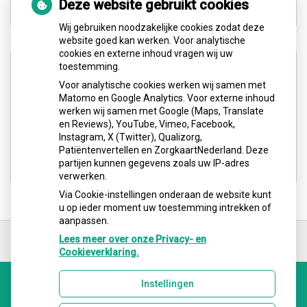
Deze website gebruikt cookies
Wij gebruiken noodzakelijke cookies zodat deze
website goed kan werken. Voor analytische
cookies en externe inhoud vragen wij uw
Adresgegevens
toestemming.
Voor analytische cookies werken wij samen met
Matomo en Google Analytics. Voor externe inhoud
Barentszplein 6 E (3e etage)
werken wij samen met Google (Maps, Translate
1013 NJ Amsterdam
en Reviews), YouTube, Vimeo, Facebook,
Instagram, X (Twitter), Qualizorg,
Tel: 020-4867348
Patiëntenvertellen en ZorgkaartNederland. Deze
E-mail ons
partijen kunnen gegevens zoals uw IP-adres
verwerken.
Via Cookie-instellingen onderaan de website kunt
u op ieder moment uw toestemming intrekken of
aanpassen.
Ga
terug
Lees meer over onze Privacy- en
naar
Cookieverklaring.
de
bovenkant
Instellingen
van
Uw Zorg Online
|
Beheer
de