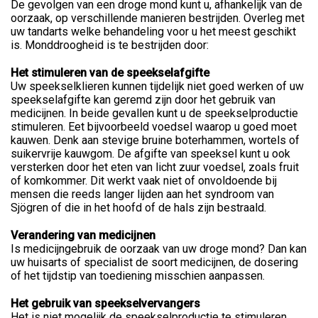
De gevolgen van een droge mond kunt u, afhankelijk van de
oorzaak, op verschillende manieren bestrijden. Overleg met
uw tandarts welke behandeling voor u het meest geschikt
is. Monddroogheid is te bestrijden door:
Het stimuleren van de speekselafgifte
Uw speekselklieren kunnen tijdelijk niet goed werken of uw
speekselafgifte kan geremd zijn door het gebruik van
medicijnen. In beide gevallen kunt u de speekselproductie
stimuleren. Eet bijvoorbeeld voedsel waarop u goed moet
kauwen. Denk aan stevige bruine boterhammen, wortels of
suikervrije kauwgom. De afgifte van speeksel kunt u ook
versterken door het eten van licht zuur voedsel, zoals fruit
of komkommer. Dit werkt vaak niet of onvoldoende bij
mensen die reeds langer lijden aan het syndroom van
Sjögren of die in het hoofd of de hals zijn bestraald.
Verandering van medicijnen
Is medicijngebruik de oorzaak van uw droge mond? Dan kan
uw huisarts of specialist de soort medicijnen, de dosering
of het tijdstip van toediening misschien aanpassen.
Het gebruik van speekselvervangers
Het is niet mogelijk de speekselproductie te stimuleren