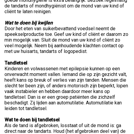
goede mondhygiëne is extra belangrijk. Bezoek regelmatig
de tandarts of mondhygiënist om de mond van uw kind of
cliënt te laten reinigen.
Wat te doen bij kwijlen
Door het eten van suikerbevattend voedsel neemt de
speekselproductie toe. Geef uw kind of cliënt er daarom zo
min mogelijk van. Sluit de mond van uw kind of cliënt zo
veel mogelijk. Neem bij aanhoudende klachten contact op
met uw huisarts, tandarts of logopedist.
Tandletsel
Kinderen en volwassenen met epilepsie kunnen op een
onverwacht moment vallen. Iemand die op zijn gezicht valt,
heeft kans op breuk of verlies van zijn tanden. Mensen die
slecht ter been zijn, of anders motorisch zijn beperkt, lopen
vaak instabieler en hebben daardoor meer kans op
tandletsel. Dan is er een groep patiënten die zichzelf
beschadigt. Zij lijden aan automutilatie. Automutilatie kan
leiden tot tandletsel.
Wat te doen bij tandletsel
Als de tand is afgebroken, losstaat of uit de mond is: ga
direct naar de tandarts. Houd (het afgebroken deel van) de