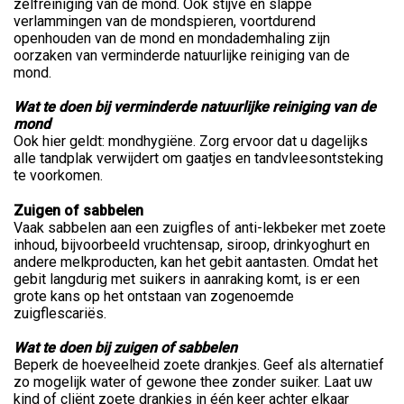
zelfreiniging van de mond. Ook stijve en slappe
verlammingen van de mondspieren, voortdurend
openhouden van de mond en mondademhaling zijn
oorzaken van verminderde natuurlijke reiniging van de
mond.
Wat te doen bij verminderde natuurlijke reiniging van de
mond
Ook hier geldt: mondhygiëne. Zorg ervoor dat u dagelijks
alle tandplak verwijdert om gaatjes en tandvleesontsteking
te voorkomen.
Zuigen of sabbelen
Vaak sabbelen aan een zuigfles of anti-lekbeker met zoete
inhoud, bijvoorbeeld vruchtensap, siroop, drinkyoghurt en
andere melkproducten, kan het gebit aantasten. Omdat het
gebit langdurig met suikers in aanraking komt, is er een
grote kans op het ontstaan van zogenoemde
zuigflescariës.
Wat te doen bij zuigen of sabbelen
Beperk de hoeveelheid zoete drankjes. Geef als alternatief
zo mogelijk water of gewone thee zonder suiker. Laat uw
kind of cliënt zoete drankjes in één keer achter elkaar