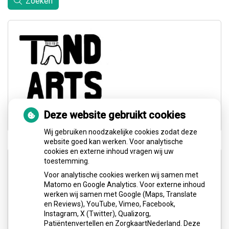
Zoeken
Deze website gebruikt cookies
Wij gebruiken noodzakelijke cookies zodat deze
website goed kan werken. Voor analytische
cookies en externe inhoud vragen wij uw
Adresgegevens
toestemming.
Voor analytische cookies werken wij samen met
Matomo en Google Analytics. Voor externe inhoud
Barentszplein 6 E (3e etage)
werken wij samen met Google (Maps, Translate
1013 NJ Amsterdam
en Reviews), YouTube, Vimeo, Facebook,
Instagram, X (Twitter), Qualizorg,
Tel: 020-4867348
Patiëntenvertellen en ZorgkaartNederland. Deze
E-mail ons