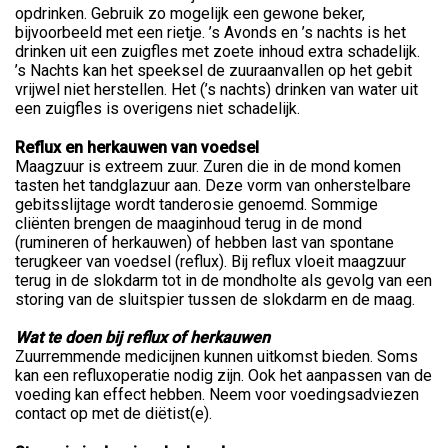
opdrinken. Gebruik zo mogelijk een gewone beker,
bijvoorbeeld met een rietje. ’s Avonds en ’s nachts is het
drinken uit een zuigfles met zoete inhoud extra schadelijk.
’s Nachts kan het speeksel de zuuraanvallen op het gebit
vrijwel niet herstellen. Het (’s nachts) drinken van water uit
een zuigfles is overigens niet schadelijk.
Reflux en herkauwen van voedsel
Maagzuur is extreem zuur. Zuren die in de mond komen
tasten het tandglazuur aan. Deze vorm van onherstelbare
gebitsslijtage wordt tanderosie genoemd. Sommige
cliënten brengen de maaginhoud terug in de mond
(rumineren of herkauwen) of hebben last van spontane
terugkeer van voedsel (reflux). Bij reflux vloeit maagzuur
terug in de slokdarm tot in de mondholte als gevolg van een
storing van de sluitspier tussen de slokdarm en de maag.
Wat te doen bij reflux of herkauwen
Zuurremmende medicijnen kunnen uitkomst bieden. Soms
kan een refluxoperatie nodig zijn. Ook het aanpassen van de
voeding kan effect hebben. Neem voor voedingsadviezen
contact op met de diëtist(e).