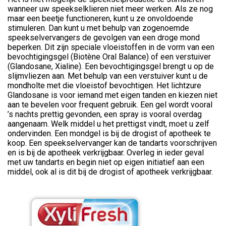
wanneer uw speekselklieren niet meer werken. Als ze nog
maar een beetje functioneren, kunt u ze onvoldoende
stimuleren. Dan kunt u met behulp van zogenoemde
speekselvervangers de gevolgen van een droge mond
beperken. Dit zijn speciale vloeistoffen in de vorm van een
bevochtigingsgel (Biotène Oral Balance) of een verstuiver
(Glandosane, Xialine). Een bevochtigingsgel brengt u op de
slijmvliezen aan. Met behulp van een verstuiver kunt u de
mondholte met die vloeistof bevochtigen. Het lichtzure
Glandosane is voor iemand met eigen tanden en kiezen niet
aan te bevelen voor frequent gebruik. Een gel wordt vooral
’s nachts prettig gevonden, een spray is vooral overdag
aangenaam. Welk middel u het prettigst vindt, moet u zelf
ondervinden. Een mondgel is bij de drogist of apotheek te
koop. Een speekselvervanger kan de tandarts voorschrijven
en is bij de apotheek verkrijgbaar. Overleg in ieder geval
met uw tandarts en begin niet op eigen initiatief aan een
middel, ook al is dit bij de drogist of apotheek verkrijgbaar.