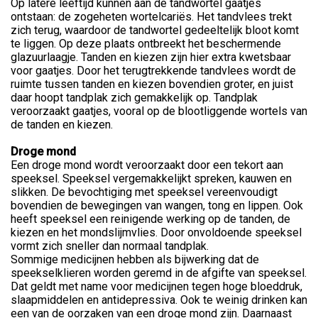
Op latere leeftijd kunnen aan de tandwortel gaatjes
ontstaan: de zogeheten wortelcariës. Het tandvlees trekt
zich terug, waardoor de tandwortel gedeeltelijk bloot komt
te liggen. Op deze plaats ontbreekt het beschermende
glazuurlaagje. Tanden en kiezen zijn hier extra kwetsbaar
voor gaatjes. Door het terugtrekkende tandvlees wordt de
ruimte tussen tanden en kiezen bovendien groter, en juist
daar hoopt tandplak zich gemakkelijk op. Tandplak
veroorzaakt gaatjes, vooral op de blootliggende wortels van
de tanden en kiezen.
Droge mond
Een droge mond wordt veroorzaakt door een tekort aan
speeksel. Speeksel vergemakkelijkt spreken, kauwen en
slikken. De bevochtiging met speeksel vereenvoudigt
bovendien de bewegingen van wangen, tong en lippen. Ook
heeft speeksel een reinigende werking op de tanden, de
kiezen en het mondslijmvlies. Door onvoldoende speeksel
vormt zich sneller dan normaal tandplak.
Sommige medicijnen hebben als bijwerking dat de
speekselklieren worden geremd in de afgifte van speeksel.
Dat geldt met name voor medicijnen tegen hoge bloeddruk,
slaapmiddelen en antidepressiva. Ook te weinig drinken kan
een van de oorzaken van een droge mond zijn. Daarnaast