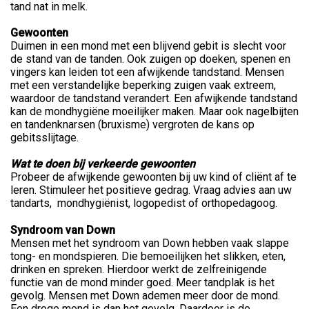
tand nat in melk.
Gewoonten
Duimen in een mond met een blijvend gebit is slecht voor
de stand van de tanden. Ook zuigen op doeken, spenen en
vingers kan leiden tot een afwijkende tandstand. Mensen
met een verstandelijke beperking zuigen vaak extreem,
waardoor de tandstand verandert. Een afwijkende tandstand
kan de mondhygiëne moeilijker maken. Maar ook nagelbijten
en tandenknarsen (bruxisme) vergroten de kans op
gebitsslijtage.
Wat te doen bij verkeerde gewoonten
Probeer de afwijkende gewoonten bij uw kind of cliënt af te
leren. Stimuleer het positieve gedrag. Vraag advies aan uw
tandarts, mondhygiënist, logopedist of orthopedagoog.
Syndroom van Down
Mensen met het syndroom van Down hebben vaak slappe
tong- en mondspieren. Die bemoeilijken het slikken, eten,
drinken en spreken. Hierdoor werkt de zelfreinigende
functie van de mond minder goed. Meer tandplak is het
gevolg. Mensen met Down ademen meer door de mond.
Een droge mond is dan het gevolg. Daardoor is de