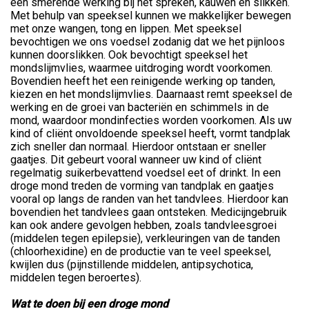
een smerende werking bij het spreken, kauwen en slikken.
Met behulp van speeksel kunnen we makkelijker bewegen
met onze wangen, tong en lippen. Met speeksel
bevochtigen we ons voedsel zodanig dat we het pijnloos
kunnen doorslikken. Ook bevochtigt speeksel het
mondslijmvlies, waarmee uitdroging wordt voorkomen.
Bovendien heeft het een reinigende werking op tanden,
kiezen en het mondslijmvlies. Daarnaast remt speeksel de
werking en de groei van bacteriën en schimmels in de
mond, waardoor mondinfecties worden voorkomen. Als uw
kind of cliënt onvoldoende speeksel heeft, vormt tandplak
zich sneller dan normaal. Hierdoor ontstaan er sneller
gaatjes. Dit gebeurt vooral wanneer uw kind of cliënt
regelmatig suikerbevattend voedsel eet of drinkt. In een
droge mond treden de vorming van tandplak en gaatjes
vooral op langs de randen van het tandvlees. Hierdoor kan
bovendien het tandvlees gaan ontsteken. Medicijngebruik
kan ook andere gevolgen hebben, zoals tandvleesgroei
(middelen tegen epilepsie), verkleuringen van de tanden
(chloorhexidine) en de productie van te veel speeksel,
kwijlen dus (pijnstillende middelen, antipsychotica,
middelen tegen beroertes).
Wat te doen bij een droge mond